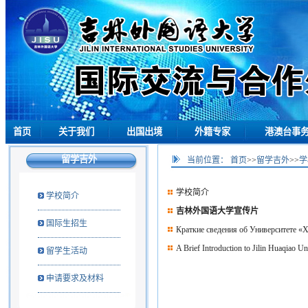
首页
关于我们
出国出境
外籍专家
港澳台事
留学吉外
当前位置：
首页
>>
留学吉外
>>
学
学校简介
学校简介
吉林外国语大学宣传片
国际生招生
Краткие сведения об Университете «
A Brief Introduction to Jilin Huaqiao U
留学生活动
申请要求及材料